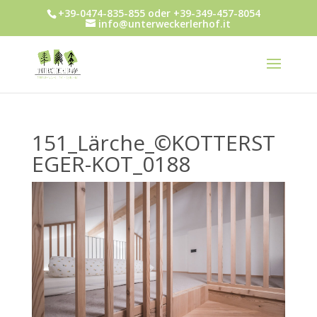
+39-0474-835-855 oder +39-349-457-8054
info@unterweckerlerhof.it
151_Lärche_©KOTTERST
EGER-KOT_0188