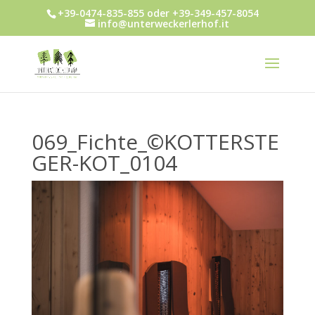
+39-0474-835-855 oder +39-349-457-8054
info@unterweckerlerhof.it
069_Fichte_©KOTTERSTE
GER-KOT_0104