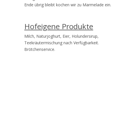
Ende übrig bleibt kochen wir zu Marmelade ein.
Hofeigene Produkte
Milch, Naturjoghurt, Eier, Holundersirup,
Teekräutermischung nach Verfügbarkeit.
Brötchenservice.
Besuchen Sie St. Magdalena
Besuchen Sie uns!
Einzigartig sind im Gsiesertal die intensiv gelebte
bäuerliche Kultur und die traumhaften alten und neuen