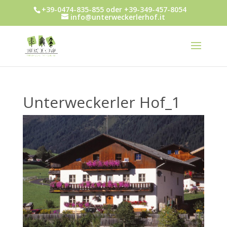
+39-0474-835-855 oder +39-349-457-8054
info@unterweckerlerhof.it
Unterweckerler Hof_1