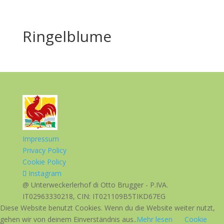
Ringelblume
Impressum
Privacy Policy
Cookie Policy
Instagram
@ Unterweckerlerhof di Otto Brugger - P.IVA.
IT02963330218, CIN: IT021109B5TIKD67EG
Diese Website benutzt Cookies. Wenn du die Website weiter nutzt,
gehen wir von deinem Einverständnis aus..
Mehr lesen
Cookie