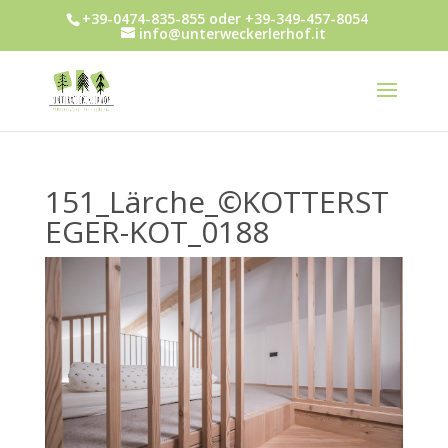
+39-0474-835-855 oder +39-349-457-8054
info@unterweckerlerhof.it
151_Lärche_©KOTTERST
EGER-KOT_0188