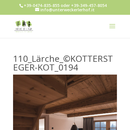
+39-0474-835-855 oder +39-349-457-8054
info@unterweckerlerhof.it
110_Lärche_©KOTTERST
EGER-KOT_0194